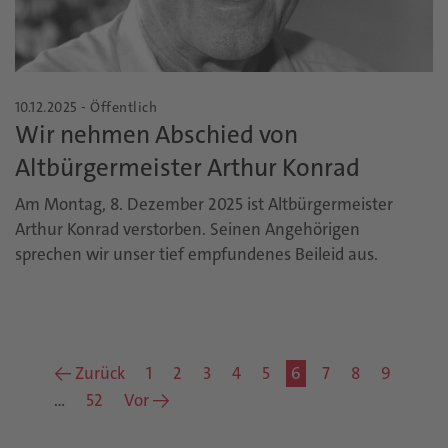
10.12.2025 - Öffentlich
Wir nehmen Abschied von
Altbürgermeister Arthur Konrad
Am Montag, 8. Dezember 2025 ist Altbürgermeister
Arthur Konrad verstorben. Seinen Angehörigen
sprechen wir unser tief empfundenes Beileid aus.
← Zurück
1
2
3
4
5
6
7
8
9
…
52
Vor →