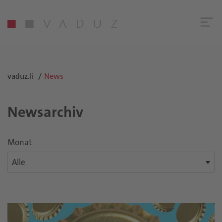
vaduz.li
News
Newsarchiv
Monat