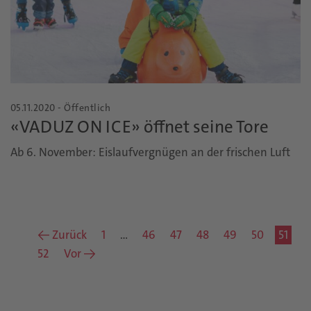
05.11.2020 - Öffentlich
«VADUZ ON ICE» öffnet seine Tore
Ab 6. November: Eislaufvergnügen an der frischen Luft
← Zurück
1
…
46
47
48
49
50
51
52
Vor →