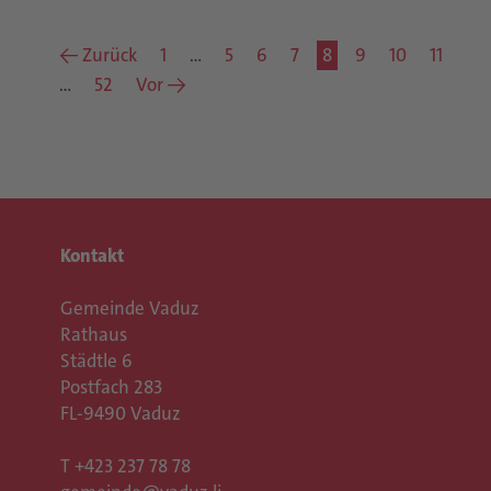
← Zurück
1
…
5
6
7
8
9
10
11
…
52
Vor →
Kontakt
Gemeinde Vaduz
Rathaus
Städtle 6
Postfach 283
FL-9490 Vaduz
T
+423 237 78 78