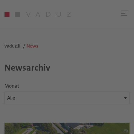
vaduz.li
News
Newsarchiv
Monat