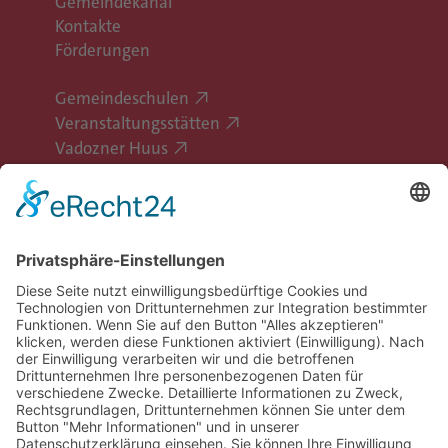
Gemeindekanal
Kontakte
Förderungen
Gemeindeschulen
Veranstaltungsstätten
Vadozner Huus
Erlebe Vaduz