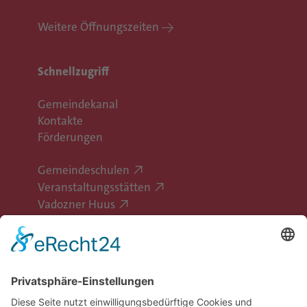
Weitere Öffnungszeiten
Schnellzugriff
Gemeindekanal
Kontakte
Förderungen
Gemeindeschulen
Veranstaltungsstätten
Vadozner Huus
Erlebe Vaduz