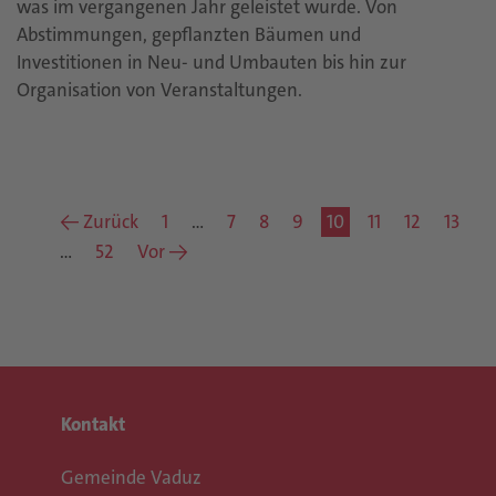
was im vergangenen Jahr geleistet wurde. Von
Abstimmungen, gepflanzten Bäumen und
Investitionen in Neu- und Umbauten bis hin zur
Organisation von Veranstaltungen.
← Zurück
1
…
7
8
9
10
11
12
13
…
52
Vor →
Kontakt
Gemeinde Vaduz