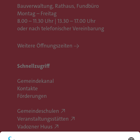
Bauverwaltung, Rathaus,
Fundbüro
Montag – Freitag
8.00 – 11.30 Uhr | 13.30 – 17.00 Uhr
oder nach telefonischer Vereinbarung
Weitere Öffnungszeiten
Schnellzugriff
Gemeindekanal
Kontakte
Förderungen
Gemeindeschulen
Veranstaltungsstätten
Vadozner Huus
Erlebe Vaduz