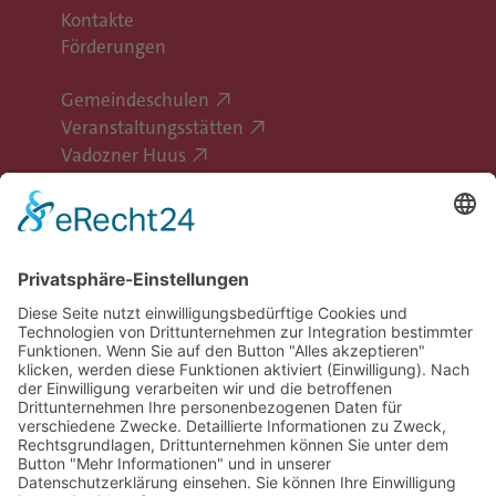
Kontakte
Förderungen
Gemeindeschulen
Veranstaltungsstätten
Vadozner Huus
Erlebe Vaduz