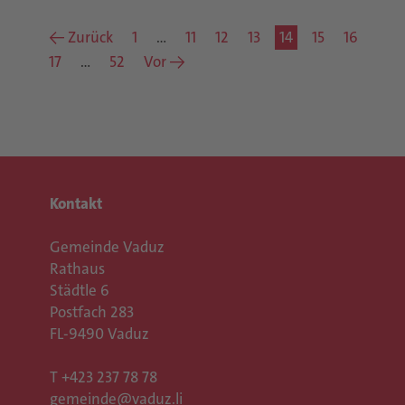
← Zurück
1
…
11
12
13
14
15
16
17
…
52
Vor →
Kontakt
Gemeinde Vaduz
Rathaus
Städtle 6
Postfach 283
FL-9490 Vaduz
T
+423 237 78 78
gemeinde@vaduz.li