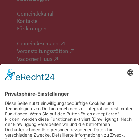
Gemeindekanal
Kontakte
Förderungen
Gemeindeschulen
Veranstaltungsstätten
Vadozner Huus
Erlebe Vaduz