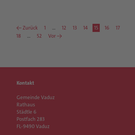
← Zurück
1
…
12
13
14
15
16
17
18
…
52
Vor →
Kontakt
Gemeinde Vaduz
Rathaus
Städtle 6
Postfach 283
FL-9490 Vaduz