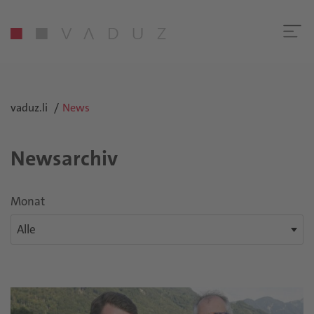
vaduz.li
News
Newsarchiv
Monat