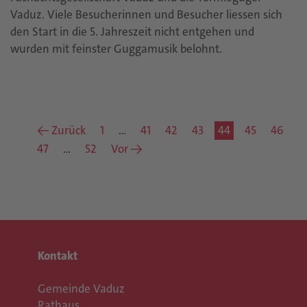
Vaduz. Viele Besucherinnen und Besucher liessen sich
den Start in die 5. Jahreszeit nicht entgehen und
wurden mit feinster Guggamusik belohnt.
← Zurück
1
…
41
42
43
44
45
46
47
…
52
Vor →
Kontakt
Gemeinde Vaduz
Rathaus