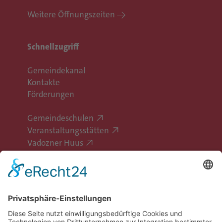
Weitere Öffnungszeiten
Schnellzugriff
Gemeindekanal
Kontakte
Förderungen
Gemeindeschulen
Veranstaltungsstätten
Vadozner Huus
Erlebe Vaduz