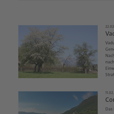
22.02
Vad
Vadu
Gene
Nach
nach
Einw
Stra
11.02
Co
Das 