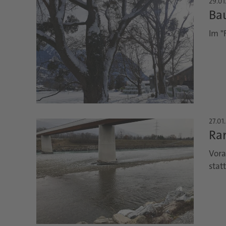
29.01
Ba
Im "
27.01
Ra
Vora
statt