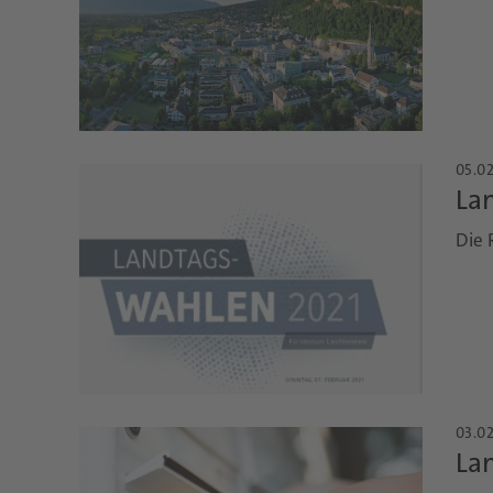
05.02
La
Die 
03.02
La