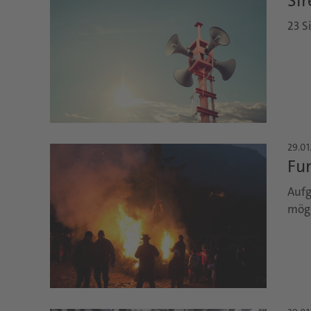
Sir
23 S
29.01
Fun
Aufg
mögl