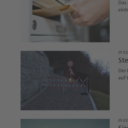
Das 
eint
01.02
St
Der 
auf 
01.02