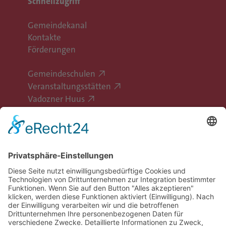
Schnellzugriff
Gemeindekanal
Kontakte
Förderungen
Gemeindeschulen
Veranstaltungsstätten
Vadozner Huus
Erlebe Vaduz