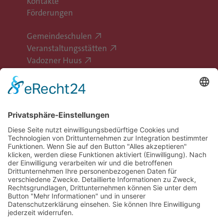
Kontakte
Förderungen
Gemeindeschulen
Veranstaltungsstätten
Vadozner Huus
Erlebe Vaduz