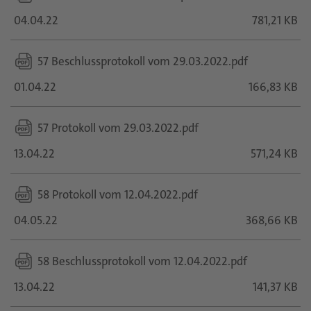
04.04.22
781,21 KB
57 Beschlussprotokoll vom 29.03.2022.pdf
01.04.22
166,83 KB
57 Protokoll vom 29.03.2022.pdf
13.04.22
571,24 KB
58 Protokoll vom 12.04.2022.pdf
04.05.22
368,66 KB
58 Beschlussprotokoll vom 12.04.2022.pdf
13.04.22
141,37 KB