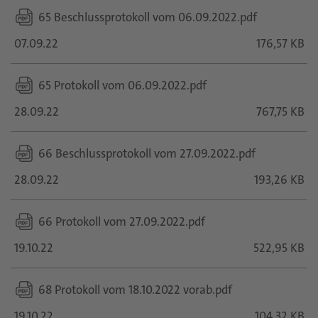
65 Beschlussprotokoll vom 06.09.2022.pdf
07.09.22
176,57 KB
65 Protokoll vom 06.09.2022.pdf
28.09.22
767,75 KB
66 Beschlussprotokoll vom 27.09.2022.pdf
28.09.22
193,26 KB
66 Protokoll vom 27.09.2022.pdf
19.10.22
522,95 KB
68 Protokoll vom 18.10.2022 vorab.pdf
19.10.22
104,32 KB