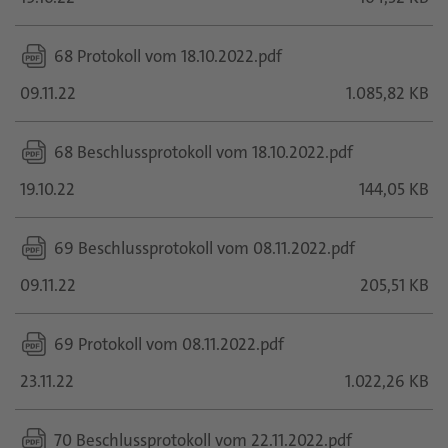
68 Protokoll vom 18.10.2022.pdf
09.11.22
1.085,82 KB
68 Beschlussprotokoll vom 18.10.2022.pdf
19.10.22
144,05 KB
69 Beschlussprotokoll vom 08.11.2022.pdf
09.11.22
205,51 KB
69 Protokoll vom 08.11.2022.pdf
23.11.22
1.022,26 KB
70 Beschlussprotokoll vom 22.11.2022.pdf