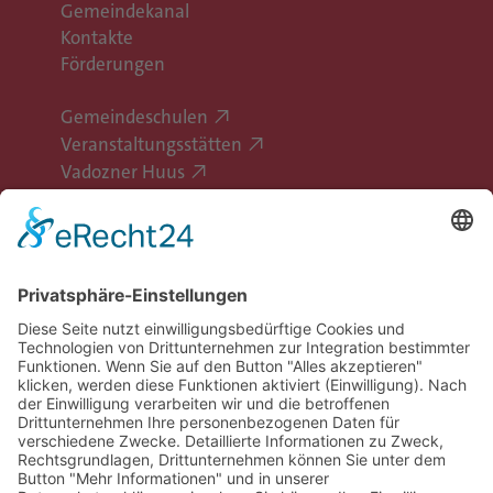
Gemeindekanal
Kontakte
Förderungen
Gemeindeschulen
Veranstaltungsstätten
Vadozner Huus
Erlebe Vaduz