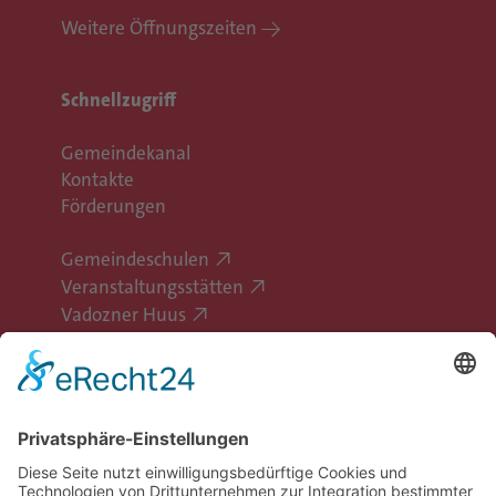
Weitere Öffnungszeiten
Schnellzugriff
Gemeindekanal
Kontakte
Förderungen
Gemeindeschulen
Veranstaltungsstätten
Vadozner Huus
Erlebe Vaduz