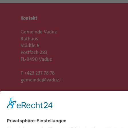
Kontakt
Gemeinde Vaduz
Rathaus
Städtle 6
Postfach 283
FL-9490 Vaduz
T
+423 237 78 78
gemeinde@vaduz.li