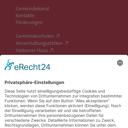
Gemeindekanal
Kontakte
Förderungen
Gemeindeschulen
Veranstaltungsstätten
Vadozner Huus
Erlebe Vaduz