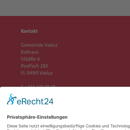
Kontakt
Gemeinde Vaduz
Rathaus
Städtle 6
Postfach 283
FL-9490 Vaduz
T
+423 237 78 78
gemeinde@vaduz.li