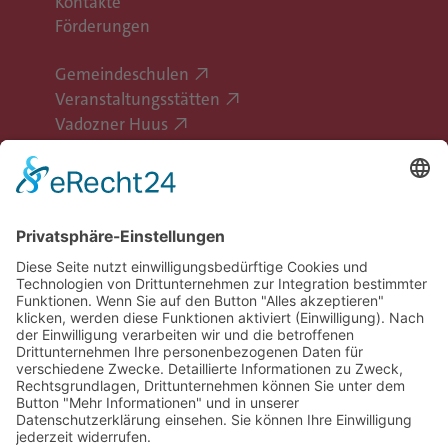
Kontakte
Förderungen
Gemeindeschulen
Veranstaltungsstätten
Vadozner Huus
Erlebe Vaduz