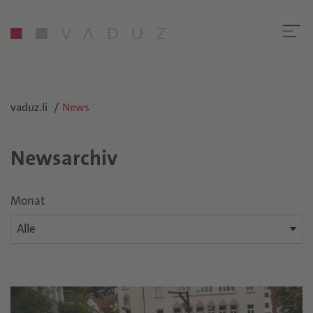
vaduz.li
News
Newsarchiv
Monat