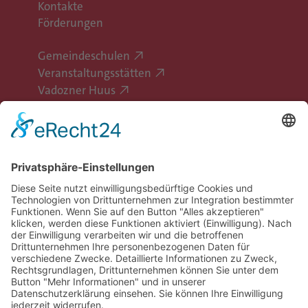
Kontakte
Förderungen
Gemeindeschulen
Veranstaltungsstätten
Vadozner Huus
Erlebe Vaduz