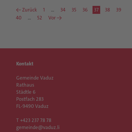
← Zurück
1
…
34
35
36
37
38
39
40
…
52
Vor →
Kontakt
Gemeinde Vaduz
Rathaus
Städtle 6
Postfach 283
FL-9490 Vaduz
T
+423 237 78 78
gemeinde@vaduz.li