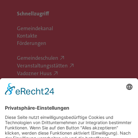
Schnellzugriff
Gemeindekanal
Kontakte
Förderungen
Gemeindeschulen
Veranstaltungsstätten
Vadozner Huus
Erlebe Vaduz