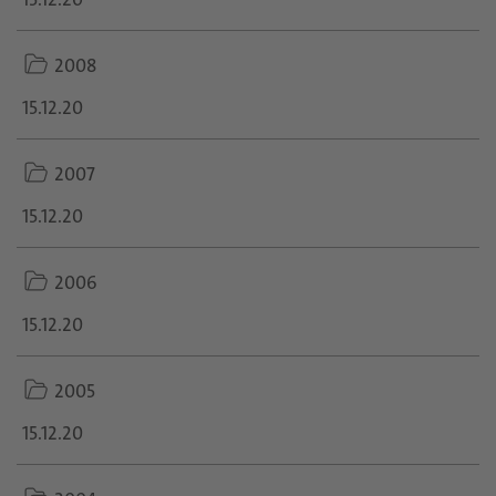
folder
2008
icon
15.12.20
folder
2007
icon
15.12.20
folder
2006
icon
15.12.20
folder
2005
icon
15.12.20
folder