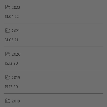
folder
2022
icon
13.04.22
folder
2021
icon
31.03.21
folder
2020
icon
15.12.20
folder
2019
icon
15.12.20
folder
2018
icon