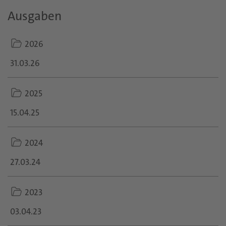
Ausgaben
folder
2026
icon
31.03.26
folder
2025
icon
15.04.25
folder
2024
icon
27.03.24
folder
2023
icon
03.04.23