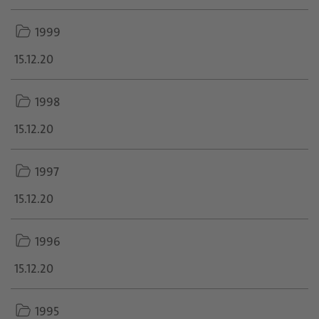
folder
1999
icon
15.12.20
folder
1998
icon
15.12.20
folder
1997
icon
15.12.20
folder
1996
icon
15.12.20
folder
1995