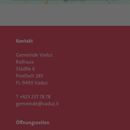
Mehr Informationen
Akzeptieren
Usercentrics Consent
powered by
Management Platform
eRecht24
&
Kontakt
Gemeinde Vaduz
Rathaus
Städtle 6
Postfach 283
FL-9490 Vaduz
T
+423 237 78 78
gemeinde@vaduz.li
Öffnungszeiten