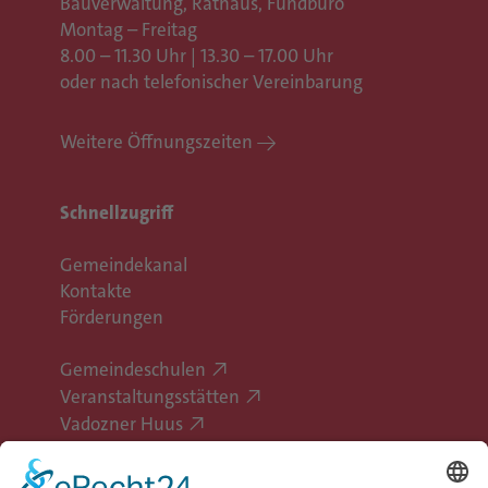
Bauverwaltung, Rathaus,
Fundbüro
Montag – Freitag
8.00 – 11.30 Uhr | 13.30 – 17.00 Uhr
oder nach telefonischer Vereinbarung
Weitere Öffnungszeiten
Schnellzugriff
Gemeindekanal
Kontakte
Förderungen
Gemeindeschulen
Veranstaltungsstätten
Vadozner Huus
Erlebe Vaduz