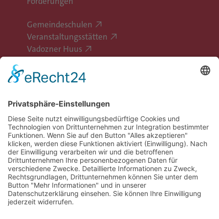
Förderungen
Gemeindeschulen
Veranstaltungsstätten
Vadozner Huus
Erlebe Vaduz