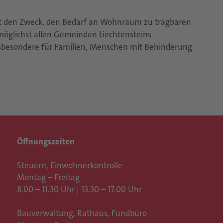
t den Zweck, den Bedarf an Wohnraum zu tragbaren
 möglichst allen Gemeinden Liechtensteins
besondere für Familien, Menschen mit Behinderung
Öffnungszeiten
Steuern, Einwohnerkontrolle
Montag – Freitag
8.00 – 11.30 Uhr | 13.30 – 17.00 Uhr
Bauverwaltung, Rathaus,
Fundbüro