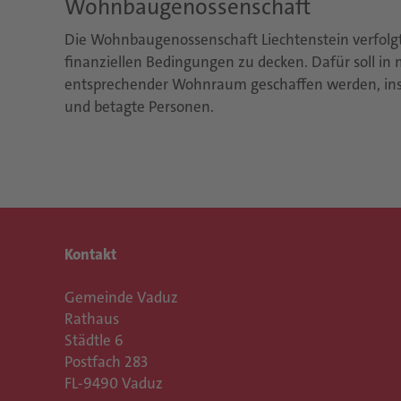
Wohnbaugenossenschaft
Die Wohnbaugenossenschaft Liechtenstein verfolg
finanziellen Bedingungen zu decken. Dafür soll in
entsprechender Wohnraum geschaffen werden, ins
und betagte Personen.
Kontakt
Gemeinde Vaduz
Rathaus
Städtle 6
Postfach 283
FL-9490 Vaduz