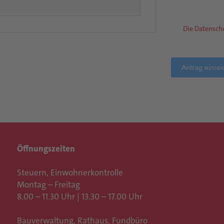
Die Datensch
Antrag einre
Öffnungszeiten
Steuern, Einwohnerkontrolle
Montag – Freitag
8.00 – 11.30 Uhr | 13.30 – 17.00 Uhr
Bauverwaltung, Rathaus,
Fundbüro