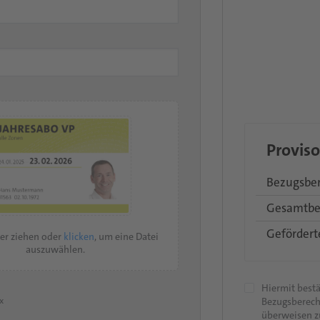
Provis
Bezugsber
Gesamtbe
Gefördert
her ziehen oder
klicken
, um eine Datei
auszuwählen.
Hiermit bestät
cx
Bezugsberech
überweisen zu