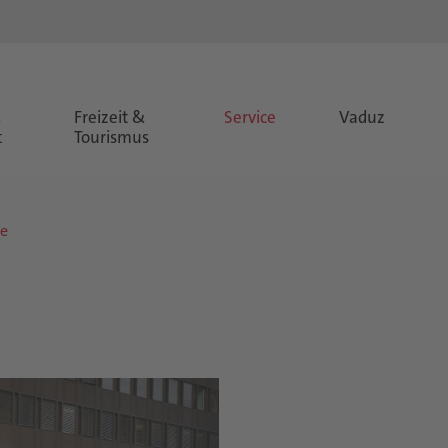
&
Freizeit &
Service
Vaduz
t
Tourismus
e