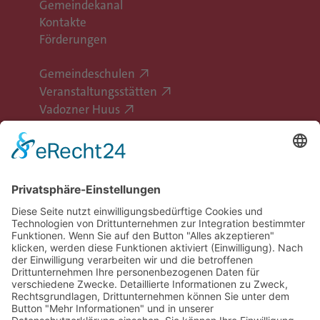
Gemeindekanal
Kontakte
Förderungen
Gemeindeschulen
Veranstaltungsstätten
Vadozner Huus
Erlebe Vaduz