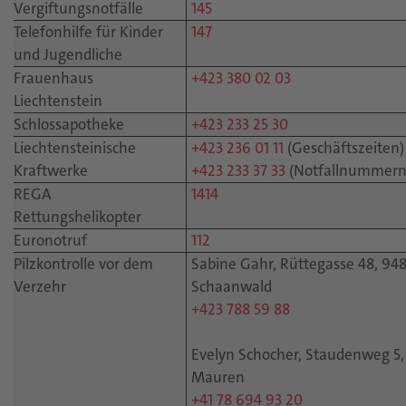
Vergiftungsnotfälle
145
Telefonhilfe für Kinder
147
und Jugendliche
Frauenhaus
+423 380 02 03
Liechtenstein
Schlossapotheke
+423 233 25 30
Liechtensteinische
+423 236 01 11
(Geschäftszeiten)
Kraftwerke
+423 233 37 33
(Notfallnummern
REGA
1414
Rettungshelikopter
Euronotruf
112
Pilzkontrolle vor dem
Sabine Gahr, Rüttegasse 48, 94
Verzehr
Schaanwald
+423 788 59 88
Evelyn Schocher, Staudenweg 5,
Mauren
+41 78 694 93 20