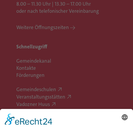
8.00 – 11.30 Uhr | 13.30 – 17.00 Uhr
oder nach telefonischer Vereinbarung
Weitere Öffnungszeiten
Schnellzugriff
Gemeindekanal
Kontakte
Förderungen
Gemeindeschulen
Veranstaltungsstätten
Vadozner Huus
Erlebe Vaduz