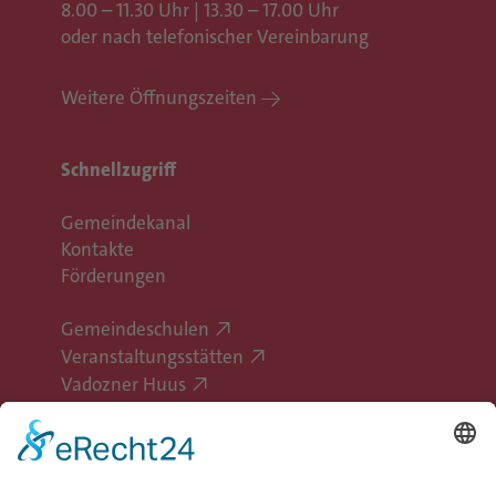
8.00 – 11.30 Uhr | 13.30 – 17.00 Uhr
oder nach telefonischer Vereinbarung
Weitere Öffnungszeiten
Schnellzugriff
Gemeindekanal
Kontakte
Förderungen
Gemeindeschulen
Veranstaltungsstätten
Vadozner Huus
Erlebe Vaduz