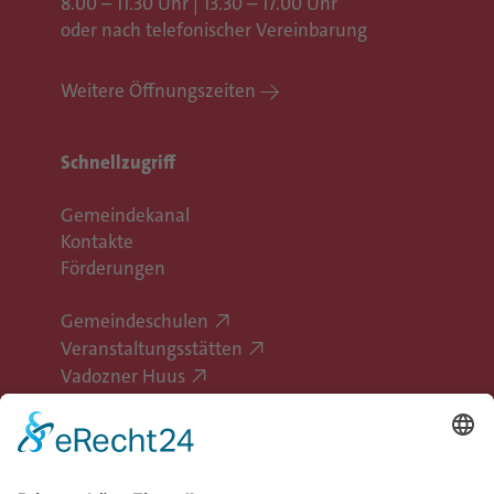
8.00 – 11.30 Uhr | 13.30 – 17.00 Uhr
oder nach telefonischer Vereinbarung
Weitere Öffnungszeiten
Schnellzugriff
Gemeindekanal
Kontakte
Förderungen
Gemeindeschulen
Veranstaltungsstätten
Vadozner Huus
Erlebe Vaduz