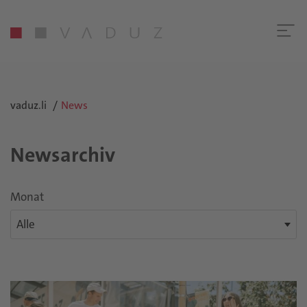
vaduz.li
News
Newsarchiv
Monat