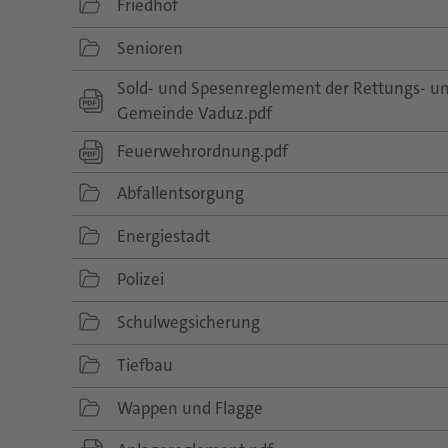
folder
Friedhof
icon
folder
Senioren
icon
Sold- und Spesenreglement der Rettungs- und
Gemeinde Vaduz.pdf
Feuerwehrordnung.pdf
folder
Abfallentsorgung
icon
folder
Energiestadt
icon
folder
Polizei
icon
folder
Schulwegsicherung
icon
folder
Tiefbau
icon
folder
Wappen und Flagge
icon