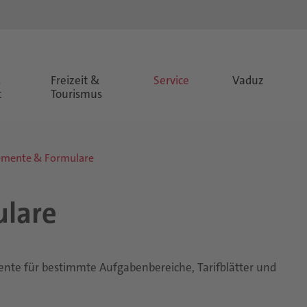
&
Freizeit &
Service
Vaduz
t
Tourismus
emente & Formulare
lare
te für bestimmte Aufgabenbereiche, Tarifblätter und