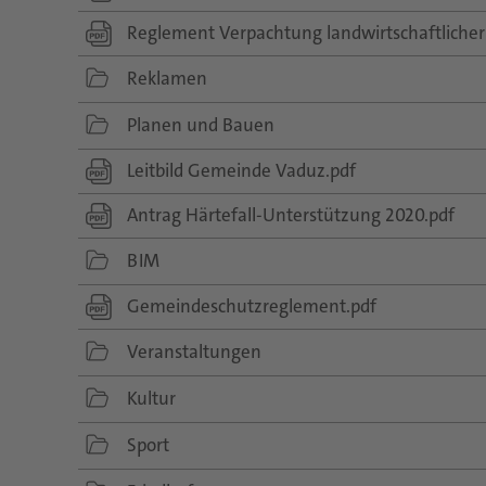
Reglement Verpachtung landwirtschaftlicher
folder
Reklamen
icon
folder
Planen und Bauen
icon
Leitbild Gemeinde Vaduz.pdf
Antrag Härtefall-Unterstützung 2020.pdf
folder
BIM
icon
Gemeindeschutzreglement.pdf
folder
Veranstaltungen
icon
folder
Kultur
icon
folder
Sport
icon