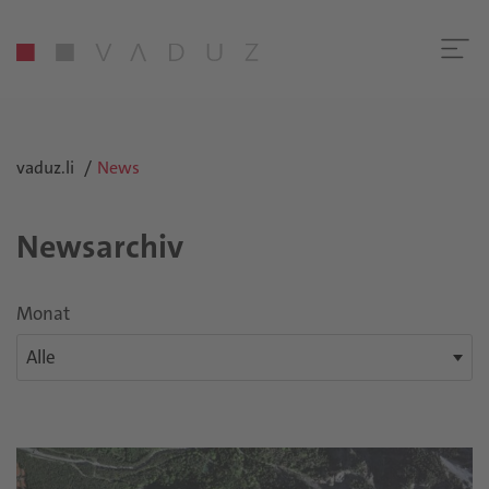
vaduz.li
News
Newsarchiv
Monat