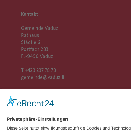
Kontakt
Gemeinde Vaduz
Rathaus
Städtle 6
Postfach 283
FL-9490 Vaduz
T
+423 237 78 78
gemeinde@vaduz.li