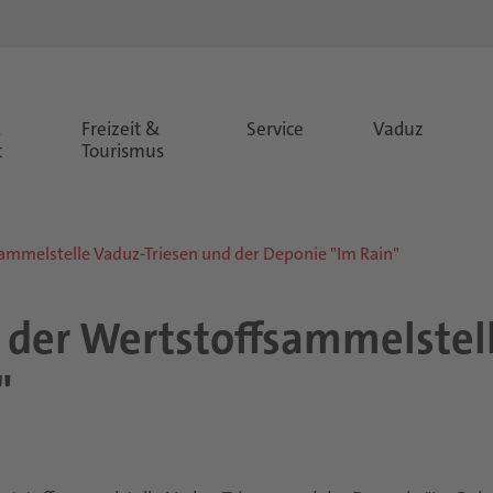
&
Freizeit &
Service
Vaduz
t
Tourismus
ammelstelle Vaduz-Triesen und der Deponie "Im Rain"
der Wert­stoff­sam­mel­stel­
"