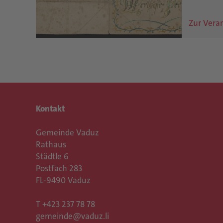
Zur Vera
Kontakt
Gemeinde Vaduz
Rathaus
Städtle 6
Postfach 283
FL-9490 Vaduz
T
+423 237 78 78
gemeinde@vaduz.li