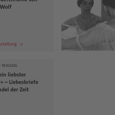
 Wolf
nstaltung
- 18.10.2026
in liebster
» – Liebesbriefe
del der Zeit