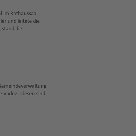
l im Rathaussaal.
er und leitete die
 stand die
e Gemeindeverwaltung
e Vaduz-Triesen sind