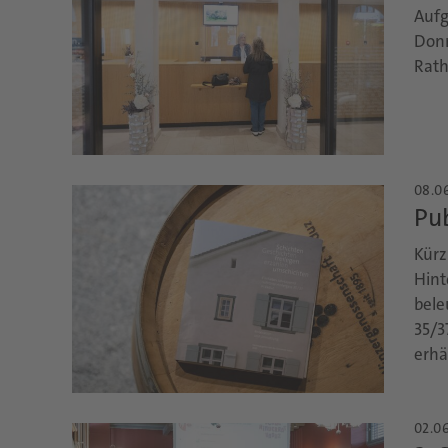
Aufg
Donn
Rath
08.06
Pub
Kürz
Hint
bele
35/3
erhäl
02.06