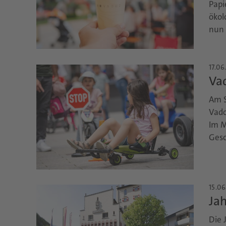
Papi
ökol
nun 
17.06
Va
Am S
Vado
Im M
Gesc
15.06
Ja
Die 