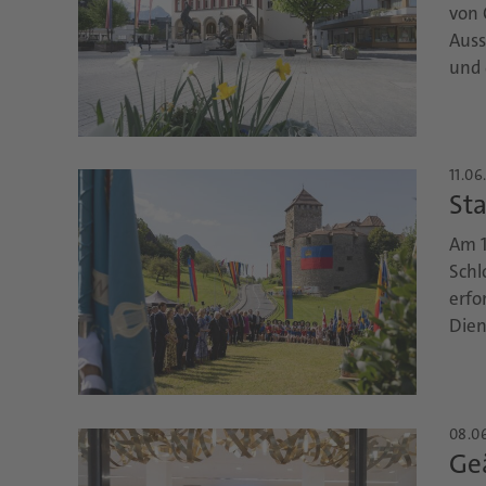
von 
Auss
und 
11.06
Sta
Am 1
Schl
erfo
Dien
08.06
Ge