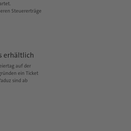
rtet.
heren Steuererträge
s erhältlich
eiertag auf der
gründen ein Ticket
Vaduz sind ab