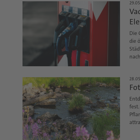
29.05
Vad
El
Die 
die 
Städ
nach
28.05
Fo
Entd
fest
Pfla
attra