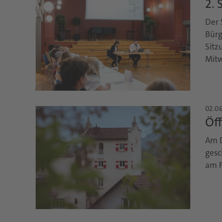
2. 
Der 
Bürg
Sitz
Mitw
02.06
Öf
Am D
gesc
am F