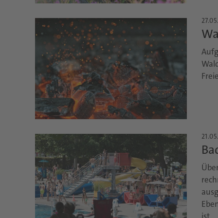
27.05
Wa
Aufg
Wald
Frei
21.05
Ba
Über
rech
ausg
Eben
ist.