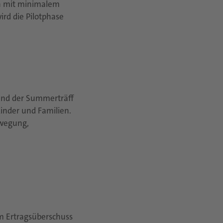
on mit minimalem
rd die Pilotphase
und der Summerträff
Kinder und Familien.
ewegung,
m Ertragsüberschuss