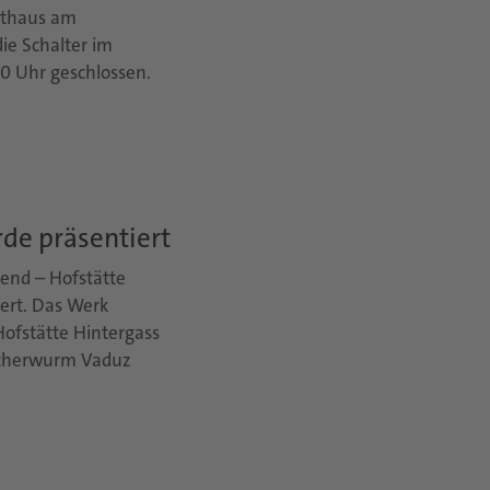
Rathaus am
ie Schalter im
00 Uhr geschlossen.
rde präsentiert
end – Hofstätte
ert. Das Werk
ofstätte Hintergass
Bücherwurm Vaduz