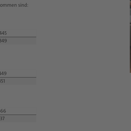
nommen sind:
445
349
449
351
466
37