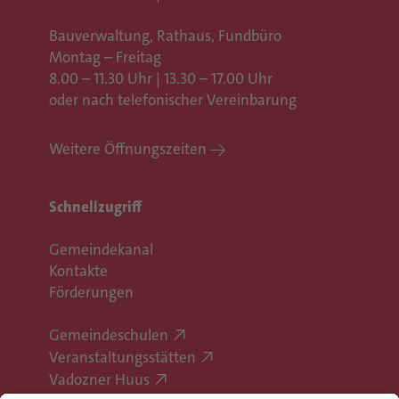
Bauverwaltung, Rathaus,
Fundbüro
Montag – Freitag
8.00 – 11.30 Uhr | 13.30 – 17.00 Uhr
oder nach telefonischer Vereinbarung
Weitere Öffnungszeiten
Schnellzugriff
Gemeindekanal
Kontakte
Förderungen
Gemeindeschulen
Veranstaltungsstätten
Vadozner Huus