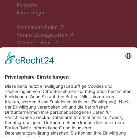
Kontakte
Förderungen
Gemeindeschulen
Veranstaltungsstätten
Vadozner Huus
Erlebe Vaduz