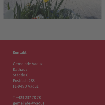
Kontakt
Gemeinde Vaduz
Rathaus
Städtle 6
Postfach 283
FL-9490 Vaduz
T
+423 237 78 78
gemeinde@vaduz.li