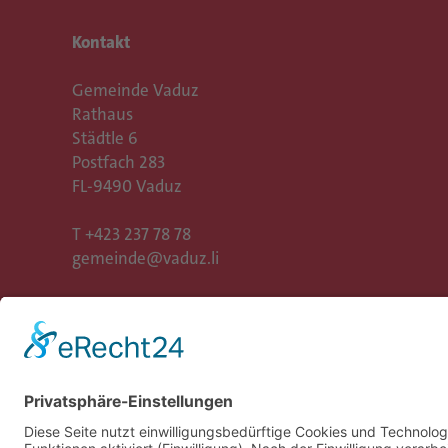
Kontakt
Gemeinde Vaduz
Rathaus
Städtle 6
Postfach 283
FL-9490 Vaduz
T
+423 237 78 78
gemeinde@vaduz.li