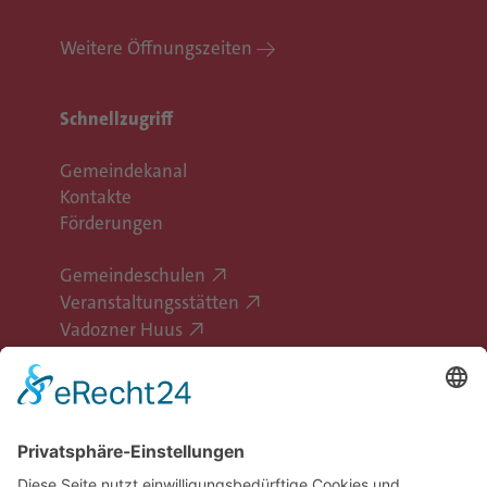
Weitere Öffnungszeiten
Schnellzugriff
Gemeindekanal
Kontakte
Förderungen
Gemeindeschulen
Veranstaltungsstätten
Vadozner Huus
Erlebe Vaduz