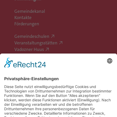
Gemeindekanal
Kontakte
Förderungen
Gemeindeschulen
Veranstaltungsstätten
Vadozner Huus
Erlebe Vaduz