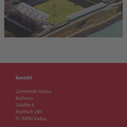
Kontakt
Gemeinde Vaduz
Rathaus
Städtle 6
Postfach 283
FL-9490 Vaduz