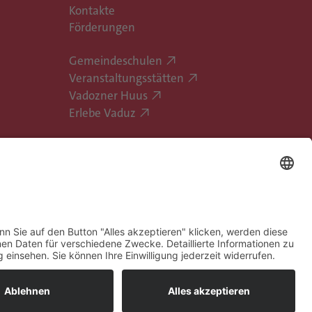
Kontakte
Förderungen
Gemeindeschulen
Veranstaltungsstätten
Vadozner Huus
Erlebe Vaduz
hatbot-Nutzungsbedingungen
Barrierefreiheit
Bildrechte