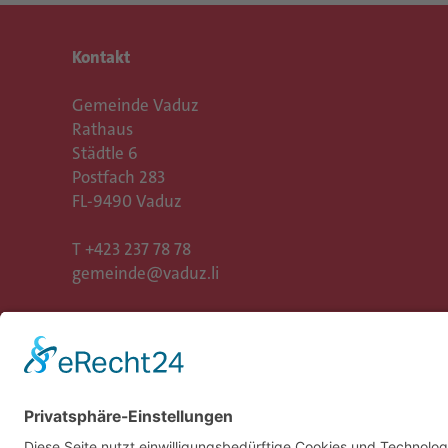
Kontakt
Gemeinde Vaduz
Rathaus
Städtle 6
Postfach 283
FL-9490 Vaduz
T
+423 237 78 78
gemeinde@vaduz.li