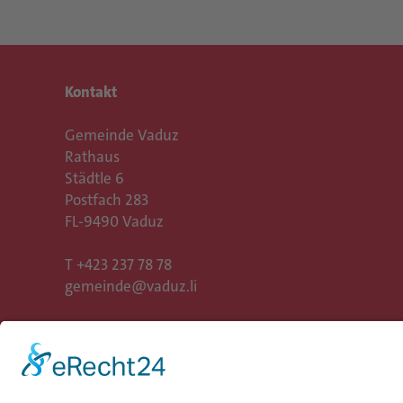
Kontakt
Gemeinde Vaduz
Rathaus
Städtle 6
Postfach 283
FL-9490 Vaduz
T
+423 237 78 78
gemeinde@vaduz.li