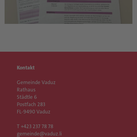
Kontakt
Gemeinde Vaduz
Rathaus
Städtle 6
Postfach 283
FL-9490 Vaduz
T
+423 237 78 78
gemeinde@vaduz.li