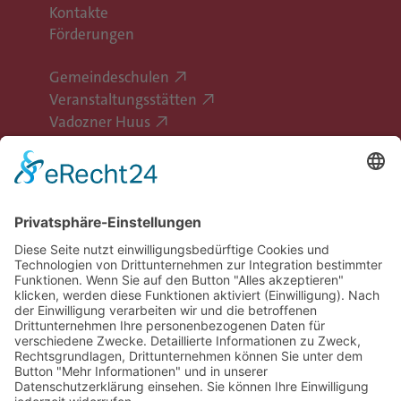
Kontakte
Förderungen
Gemeindeschulen
Veranstaltungsstätten
Vadozner Huus
Erlebe Vaduz