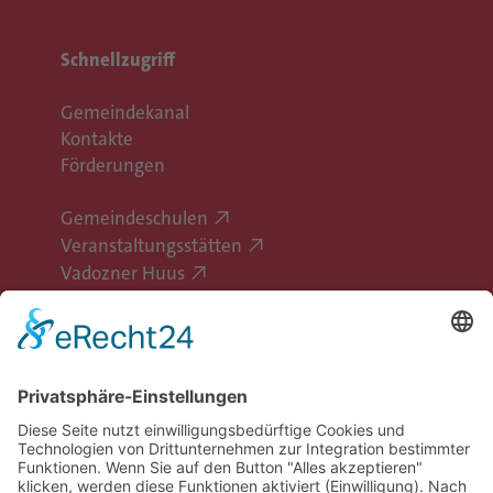
Schnellzugriff
Gemeindekanal
Kontakte
Förderungen
Gemeindeschulen
Veranstaltungsstätten
Vadozner Huus
Erlebe Vaduz