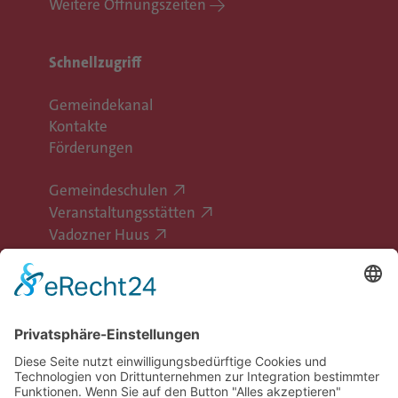
Weitere Öffnungszeiten
Schnellzugriff
Gemeindekanal
Kontakte
Förderungen
Gemeindeschulen
Veranstaltungsstätten
Vadozner Huus
Erlebe Vaduz