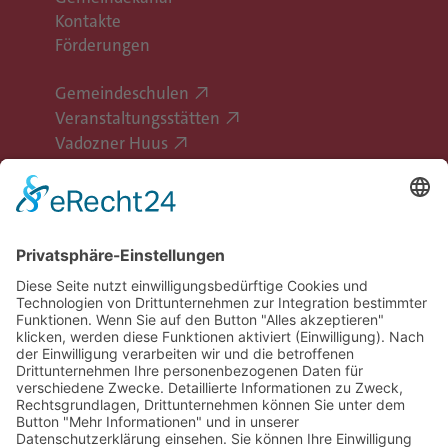
Kontakte
Förderungen
Gemeindeschulen
Veranstaltungsstätten
Vadozner Huus
Erlebe Vaduz