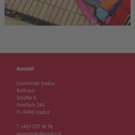
Kontakt
Gemeinde Vaduz
Rathaus
Städtle 6
Postfach 283
FL-9490 Vaduz
T
+423 237 78 78
gemeinde@vaduz.li